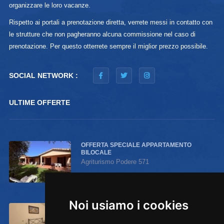
organizzare le loro vacanze.
Rispetto ai portali a prenotazione diretta, verrete messi in contatto con
le strutture che non pagheranno alcuna commissione nel caso di
prenotazione. Per questo otterrete sempre il miglior prezzo possibile.
SOCIAL NETWORK :
ULTIME OFFERTE
OFFERTA SPECIALE APPARTAMENTO
BILOCALE
Agriturismo Podere 571
Fino al 30 agosto
Noi usiamo i cookies
OFFERTA SPECIALE CAMERA
MATRIMONIALE CON BAGNO
Agriturismo Podere 571