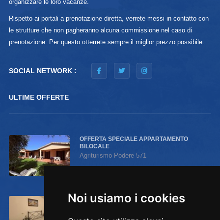
organizzare le loro vacanze.
Rispetto ai portali a prenotazione diretta, verrete messi in contatto con
le strutture che non pagheranno alcuna commissione nel caso di
prenotazione. Per questo otterrete sempre il miglior prezzo possibile.
SOCIAL NETWORK :
ULTIME OFFERTE
OFFERTA SPECIALE APPARTAMENTO
BILOCALE
Agriturismo Podere 571
Fino al 30 agosto
Noi usiamo i cookies
Noi usiamo i cookies
OFFERTA SPECIALE CAMERA
MATRIMONIALE CON BAGNO
Agriturismo Podere 571